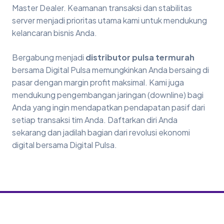
Master Dealer. Keamanan transaksi dan stabilitas
server menjadi prioritas utama kami untuk mendukung
kelancaran bisnis Anda.
Bergabung menjadi
distributor pulsa termurah
bersama Digital Pulsa memungkinkan Anda bersaing di
pasar dengan margin profit maksimal. Kami juga
mendukung pengembangan jaringan (downline) bagi
Anda yang ingin mendapatkan pendapatan pasif dari
setiap transaksi tim Anda. Daftarkan diri Anda
sekarang dan jadilah bagian dari revolusi ekonomi
digital bersama Digital Pulsa.