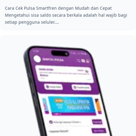
Cara Cek Pulsa Smartfren dengan Mudah dan Cepat
Mengetahui sisa saldo secara berkala adalah hal wajib bagi
setiap pengguna seluler.…