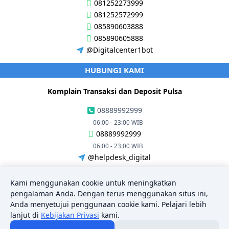
081252273999
081252572999
085890603888
085890605888
@Digitalcenter1bot
HUBUNGI KAMI
Komplain Transaksi dan Deposit Pulsa
08889992999
06:00 - 23:00 WIB
08889992999
06:00 - 23:00 WIB
@helpdesk_digital
06:00 - 23:00 WIB
Kami menggunakan cookie untuk meningkatkan
ALAMAT
pengalaman Anda. Dengan terus menggunakan situs ini,
Anda menyetujui penggunaan cookie kami. Pelajari lebih
Alamat : Desa Driyorejo, RT07/RW02, Kec. Nguntoronadi, Kab.
lanjut di
Kebijakan Privasi
kami.
Magetan, Prov. Jawa Timur