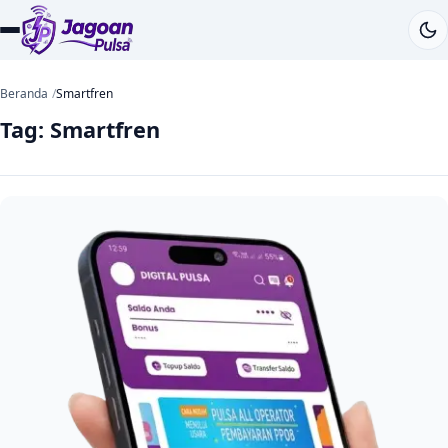
Beranda
Smartfren
Tag:
Smartfren