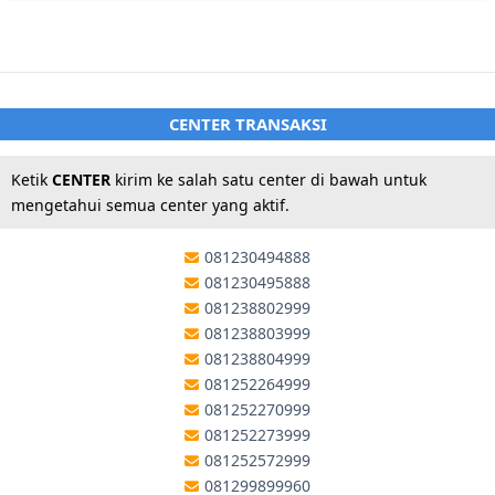
CENTER TRANSAKSI
Ketik
CENTER
kirim ke salah satu center di bawah untuk
mengetahui semua center yang aktif.
081230494888
081230495888
081238802999
081238803999
081238804999
081252264999
081252270999
081252273999
081252572999
081299899960