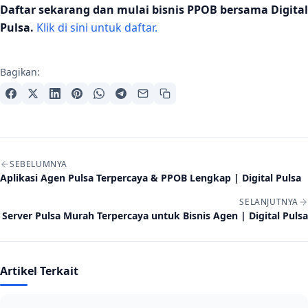
Daftar sekarang dan mulai bisnis PPOB bersama Digital
Pulsa.
Klik di sini untuk daftar.
Bagikan:
Navigasi artikel
SEBELUMNYA
Aplikasi Agen Pulsa Terpercaya & PPOB Lengkap | Digital Pulsa
SELANJUTNYA
Server Pulsa Murah Terpercaya untuk Bisnis Agen | Digital Pulsa
Artikel Terkait