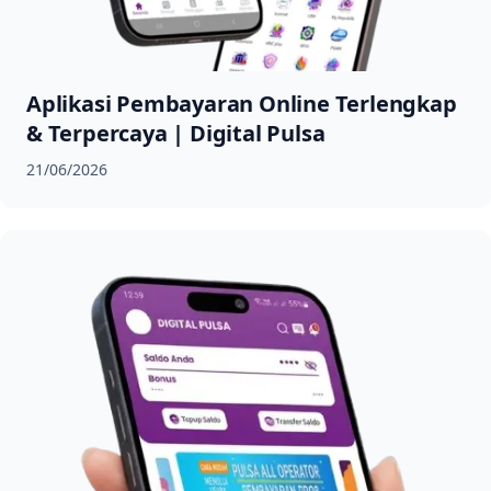
Aplikasi Pembayaran Online Terlengkap
& Terpercaya | Digital Pulsa
21/06/2026