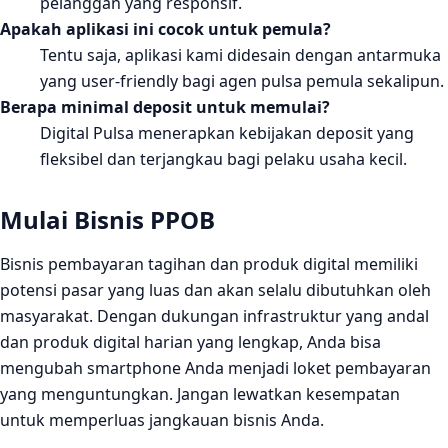
pelanggan yang responsif.
Apakah aplikasi ini cocok untuk pemula?
Tentu saja, aplikasi kami didesain dengan antarmuka
yang user-friendly bagi agen pulsa pemula sekalipun.
Berapa minimal deposit untuk memulai?
Digital Pulsa menerapkan kebijakan deposit yang
fleksibel dan terjangkau bagi pelaku usaha kecil.
Mulai Bisnis PPOB
Bisnis pembayaran tagihan dan produk digital memiliki
potensi pasar yang luas dan akan selalu dibutuhkan oleh
masyarakat. Dengan dukungan infrastruktur yang andal
dan produk digital harian yang lengkap, Anda bisa
mengubah smartphone Anda menjadi loket pembayaran
yang menguntungkan. Jangan lewatkan kesempatan
untuk memperluas jangkauan bisnis Anda.