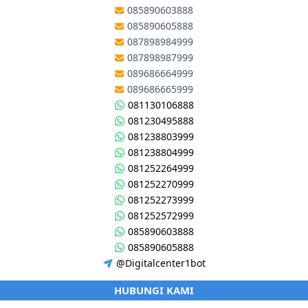
085890603888
085890605888
087898984999
087898987999
089686664999
089686665999
081130106888
081230495888
081238803999
081238804999
081252264999
081252270999
081252273999
081252572999
085890603888
085890605888
@Digitalcenter1bot
HUBUNGI KAMI