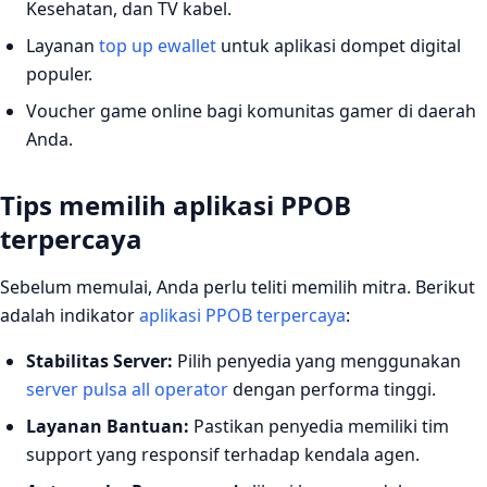
Kesehatan, dan TV kabel.
Layanan
top up ewallet
untuk aplikasi dompet digital
populer.
Voucher game online bagi komunitas gamer di daerah
Anda.
Tips memilih aplikasi PPOB
terpercaya
Sebelum memulai, Anda perlu teliti memilih mitra. Berikut
adalah indikator
aplikasi PPOB terpercaya
:
Stabilitas Server:
Pilih penyedia yang menggunakan
server pulsa all operator
dengan performa tinggi.
Layanan Bantuan:
Pastikan penyedia memiliki tim
support yang responsif terhadap kendala agen.