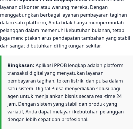
layanan di konter atau warung mereka. Dengan
menggabungkan berbagai layanan pembayaran tagihan
dalam satu platform, Anda tidak hanya mempermudah
pelanggan dalam memenuhi kebutuhan bulanan, tetapi
juga menciptakan arus pendapatan tambahan yang stabil
dan sangat dibutuhkan di lingkungan sekitar.
Ringkasan:
Aplikasi PPOB lengkap adalah platform
transaksi digital yang menyatukan layanan
pembayaran tagihan, token listrik, dan pulsa dalam
satu sistem. Digital Pulsa menyediakan solusi bagi
agen untuk menjalankan bisnis secara real-time 24
jam. Dengan sistem yang stabil dan produk yang
variatif, Anda dapat melayani kebutuhan pelanggan
dengan lebih cepat dan profesional.