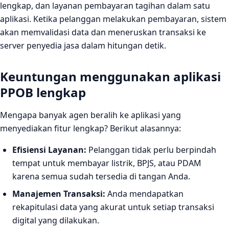
lengkap, dan layanan pembayaran tagihan dalam satu
aplikasi. Ketika pelanggan melakukan pembayaran, sistem
akan memvalidasi data dan meneruskan transaksi ke
server penyedia jasa dalam hitungan detik.
Keuntungan menggunakan aplikasi
PPOB lengkap
Mengapa banyak agen beralih ke aplikasi yang
menyediakan fitur lengkap? Berikut alasannya:
Efisiensi Layanan:
Pelanggan tidak perlu berpindah
tempat untuk membayar listrik, BPJS, atau PDAM
karena semua sudah tersedia di tangan Anda.
Manajemen Transaksi:
Anda mendapatkan
rekapitulasi data yang akurat untuk setiap transaksi
digital yang dilakukan.