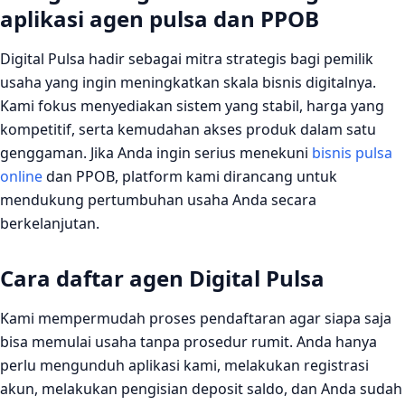
aplikasi agen pulsa dan PPOB
Digital Pulsa hadir sebagai mitra strategis bagi pemilik
usaha yang ingin meningkatkan skala bisnis digitalnya.
Kami fokus menyediakan sistem yang stabil, harga yang
kompetitif, serta kemudahan akses produk dalam satu
genggaman. Jika Anda ingin serius menekuni
bisnis pulsa
online
dan PPOB, platform kami dirancang untuk
mendukung pertumbuhan usaha Anda secara
berkelanjutan.
Cara daftar agen Digital Pulsa
Kami mempermudah proses pendaftaran agar siapa saja
bisa memulai usaha tanpa prosedur rumit. Anda hanya
perlu mengunduh aplikasi kami, melakukan registrasi
akun, melakukan pengisian deposit saldo, dan Anda sudah