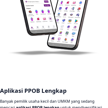
Keuntungan menggunakan aplikasi PPOB lengkap
Produk digital yang tersedia di PPOB
Tips memilih aplikasi PPOB terpercaya
Peluang bisnis PPOB dan agen pulsa
Mengenal Digital Pulsa sebagai aplikasi agen pulsa dan
PPOB
Cara daftar agen Digital Pulsa
FAQ
Mulai Bisnis PPOB
Aplikasi PPOB Lengkap
Banyak pemilik usaha kecil dan UMKM yang sedang
mencari
aplikasi PPOB lengkap
untuk mendiversifikasi