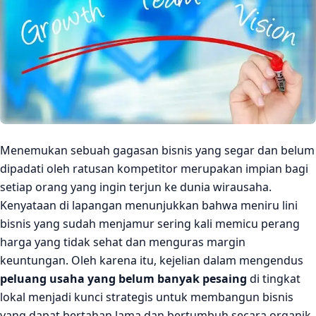
Checklist: Apakah peluang usaha ini cocok untuk Anda?
Bagaimana membangun keunggulan dibanding
kompetitor?
Kesalahan yang sering dilakukan saat memilih usaha
Mengapa bisnis produk digital masih memiliki peluang?
Mengenal Digital Pulsa sebagai mitra bisnis produk digital
Menemukan sebuah gagasan bisnis yang segar dan belum
dipadati oleh ratusan kompetitor merupakan impian bagi
Cara daftar agen Digital Pulsa
setiap orang yang ingin terjun ke dunia wirausaha.
FAQ
Kenyataan di lapangan menunjukkan bahwa meniru lini
Mulai Peluang Usaha Bersama Digital Pulsa
bisnis yang sudah menjamur sering kali memicu perang
harga yang tidak sehat dan menguras margin
Kesimpulan
keuntungan. Oleh karena itu, kejelian dalam mengendus
peluang usaha yang belum banyak pesaing
di tingkat
lokal menjadi kunci strategis untuk membangun bisnis
yang dapat bertahan lama dan bertumbuh secara organik.