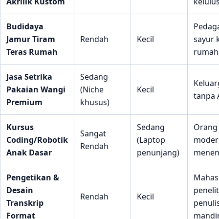
Akrilik Kustom
kelulu
Budidaya
Pedag
Jamur Tiram
Rendah
Kecil
sayur k
Teras Rumah
rumah
Jasa Setrika
Sedang
Keluar
Pakaian Wangi
(Niche
Kecil
tanpa 
Premium
khusus)
Kursus
Sedang
Orang 
Sangat
Coding/Robotik
(Laptop
modern
Rendah
Anak Dasar
penunjang)
menen
Pengetikan &
Mahas
Desain
penelit
Rendah
Kecil
Transkrip
penuli
Format
mandir