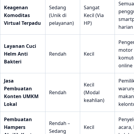
Semua
Keagenan
Sedang
Sangat
pengg
Komoditas
(Unik di
Kecil (Via
smart
Virtual Terpadu
pelayanan)
HP)
harian
Penge
Layanan Cuci
motor
Helm Anti
Rendah
Kecil
komute
Bakteri
online
Jasa
Pemili
Kecil
Pembuatan
warun
Rendah
(Modal
Konten UMKM
makan,
keahlian)
Lokal
kelont
Pembuatan
Penye
Rendah –
Hampers
Kecil
acara,
Sedang