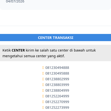
04/07/2026
CENTER TRANSAKSI
Ketik
CENTER
kirim ke salah satu center di bawah untuk
mengetahui semua center yang aktif.
081230494888
081230495888
081238802999
081238803999
081238804999
081252264999
081252270999
081252273999