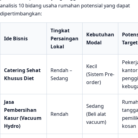
analisis 10 bidang usaha rumahan potensial yang dapat
dipertimbangkan:
Tingkat
Kebutuhan
Potens
Ide Bisnis
Persaingan
Modal
Target
Lokal
Pekerj
Kecil
Catering Sehat
Rendah –
kantor
(Sistem Pre-
Khusus Diet
Sedang
penggi
order)
kebug
Jasa
Ruma
Sedang
Pembersihan
tangga
Rendah
(Beli alat
Kasur (Vacuum
pemili
vacuum)
Hydro)
kosan