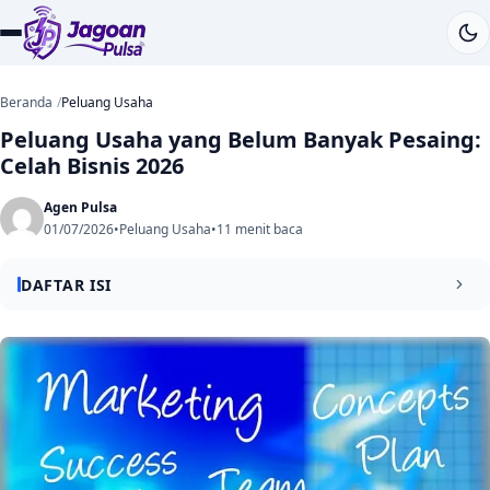
Beranda
Peluang Usaha
Peluang Usaha yang Belum Banyak Pesaing:
Celah Bisnis 2026
Agen Pulsa
01/07/2026
•
Peluang Usaha
•
11 menit baca
DAFTAR ISI
Daftar Isi
Apakah masih ada usaha yang belum banyak pesaing?
Cara menemukan peluang usaha yang belum banyak
pesaing
10 Ide peluang usaha yang masih memiliki potensi besar