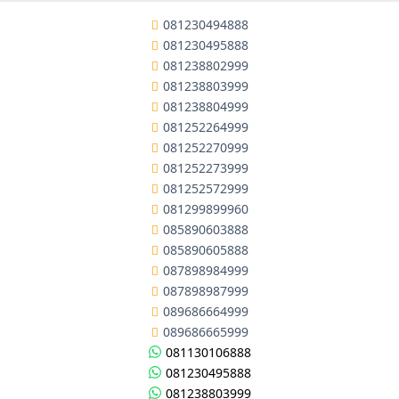
081230494888
081230495888
081238802999
081238803999
081238804999
081252264999
081252270999
081252273999
081252572999
081299899960
085890603888
085890605888
087898984999
087898987999
089686664999
089686665999
081130106888
081230495888
081238803999