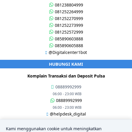
081238804999
081252264999
081252270999
081252273999
081252572999
085890603888
085890605888
@Digitalcenter1bot
HUBUNGI KAMI
Komplain Transaksi dan Deposit Pulsa
08889992999
06:00 - 23:00 WIB
08889992999
06:00 - 23:00 WIB
@helpdesk_digital
06:00 - 23:00 WIB
Kami menggunakan cookie untuk meningkatkan