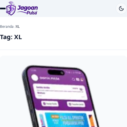
Beranda
XL
Tag:
XL