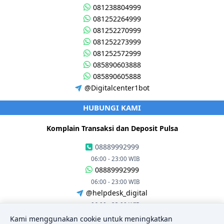
081238804999
081252264999
081252270999
081252273999
081252572999
085890603888
085890605888
@Digitalcenter1bot
HUBUNGI KAMI
Komplain Transaksi dan Deposit Pulsa
08889992999
06:00 - 23:00 WIB
08889992999
06:00 - 23:00 WIB
@helpdesk_digital
06:00 - 23:00 WIB
Kami menggunakan cookie untuk meningkatkan
ALAMAT