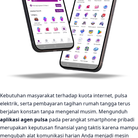
Produk digital yang dapat dijual
Keuntungan menggunakan aplikasi agen pulsa
Tips memilih aplikasi agen pulsa terpercaya
Peluang bisnis agen pulsa
Mengenal Digital Pulsa sebagai aplikasi agen pulsa dan
PPOB
Cara daftar agen Digital Pulsa
FAQ
Mulai Bisnis Bersama Digital Pulsa
Kebutuhan masyarakat terhadap kuota internet, pulsa
Kesimpulan
elektrik, serta pembayaran tagihan rumah tangga terus
berjalan konstan tanpa mengenal musim. Mengunduh
aplikasi agen pulsa
pada perangkat smartphone pribadi
merupakan keputusan finansial yang taktis karena mampu
mengubah alat komunikasi harian Anda menjadi mesin