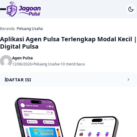
Beranda
Peluang Usaha
Aplikasi Agen Pulsa Terlengkap Modal Kecil |
Digital Pulsa
Agen Pulsa
12/06/2026
•
Peluang Usaha
•
10 menit baca
DAFTAR ISI
Daftar Isi
Apa itu aplikasi agen pulsa?
Bagaimana cara kerja aplikasi agen pulsa?
Alur Eksekusi Transaksi Produk Virtual