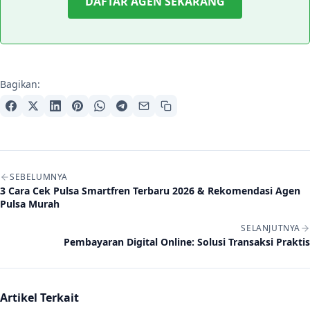
DAFTAR AGEN SEKARANG
Bagikan:
Navigasi artikel
SEBELUMNYA
3 Cara Cek Pulsa Smartfren Terbaru 2026 & Rekomendasi Agen
Pulsa Murah
SELANJUTNYA
Pembayaran Digital Online: Solusi Transaksi Praktis
Artikel Terkait