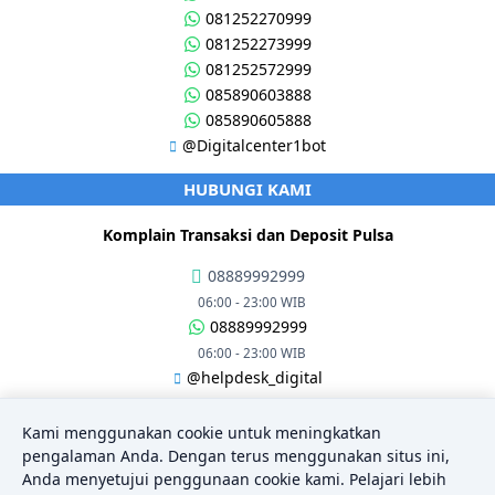
081252270999
081252273999
081252572999
085890603888
085890605888
@Digitalcenter1bot
HUBUNGI KAMI
Komplain Transaksi dan Deposit Pulsa
08889992999
06:00 - 23:00 WIB
08889992999
06:00 - 23:00 WIB
@helpdesk_digital
06:00 - 23:00 WIB
Kami menggunakan cookie untuk meningkatkan
ALAMAT
pengalaman Anda. Dengan terus menggunakan situs ini,
Anda menyetujui penggunaan cookie kami. Pelajari lebih
Alamat : Desa Driyorejo, RT07/RW02, Kec. Nguntoronadi, Kab.