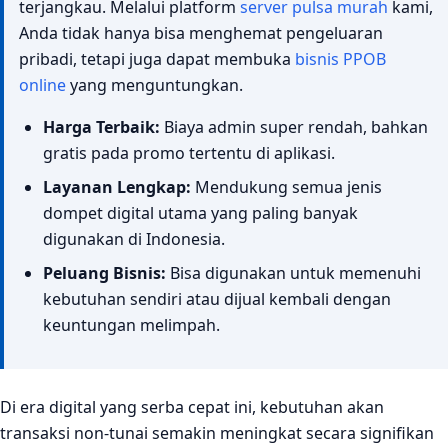
terjangkau. Melalui platform
server pulsa murah
kami,
ewallet murah?
Anda tidak hanya bisa menghemat pengeluaran
Berapa nominal minimum untuk melakukan top up
pribadi, tetapi juga dapat membuka
bisnis PPOB
ewallet murah?
online
yang menguntungkan.
Apakah layanan transaksi ini tersedia selama 24 jam
non-stop?
Harga Terbaik:
Biaya admin super rendah, bahkan
gratis pada promo tertentu di aplikasi.
Bagaimana jika transaksi top up mengalami kendala
atau keterlambatan masuk?
Layanan Lengkap:
Mendukung semua jenis
dompet digital utama yang paling banyak
Apakah aplikasi ini aman digunakan untuk jangka
panjang?
digunakan di Indonesia.
Peluang Bisnis:
Bisa digunakan untuk memenuhi
Kesimpulan: Solusi Hemat Transaksi Digital Anda Bersama
Digital Pulsa
kebutuhan sendiri atau dijual kembali dengan
keuntungan melimpah.
Siap Memulai Bisnis Digital dan Menghemat
Pengeluaran Anda?
Di era digital yang serba cepat ini, kebutuhan akan
transaksi non-tunai semakin meningkat secara signifikan