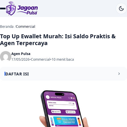
Beranda
Commercial
Top Up Ewallet Murah: Isi Saldo Praktis &
Agen Terpercaya
Agen Pulsa
17/05/2026
•
Commercial
•
10 menit baca
DAFTAR ISI
Top Up Ewallet Murah
Ringkasan Cepat: Cara Top Up Ewallet Termurah
Apa Itu Top Up Ewallet dan Mengapa Harus Memilih yang
Murah?
Jenis Ewallet Populer yang Sering Digunakan di Indonesia