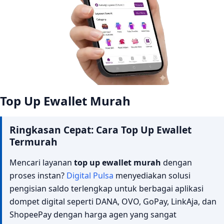
Keuntungan Melakukan Isi Saldo Ewallet Murah Melalui
Digital Pulsa
1. Hemat Pengeluaran Bulanan Secara Nyata
2. Proses Transaksi Super Cepat dan Otomatis
3. Peluang Bisnis Sampingan yang Menjanjikan
Top Up Ewallet Murah
4. Satu Saldo untuk Semua Produk Digital
Cara Top Up Ewallet Murah Online dengan Praktis
Ringkasan Cepat: Cara Top Up Ewallet
Tips Memilih Layanan Top Up Ewallet Terpercaya
Termurah
Kenapa Harus Memilih Digital Pulsa untuk Top Up Ewallet
Mencari layanan
top up ewallet murah
dengan
Murah?
proses instan?
Digital Pulsa
menyediakan solusi
Cara Mudah Daftar Menjadi Agen Digital Pulsa
pengisian saldo terlengkap untuk berbagai aplikasi
dompet digital seperti DANA, OVO, GoPay, LinkAja, dan
FAQ: Pertanyaan Seputar Top Up Ewallet Murah
ShopeePay dengan harga agen yang sangat
Apakah ada biaya admin tersembunyi saat isi saldo