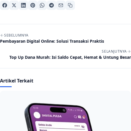
Navigasi artikel
SEBELUMNYA
Pembayaran Digital Online: Solusi Transaksi Praktis
SELANJUTNYA
Top Up Dana Murah: Isi Saldo Cepat, Hemat & Untung Besar
Artikel Terkait