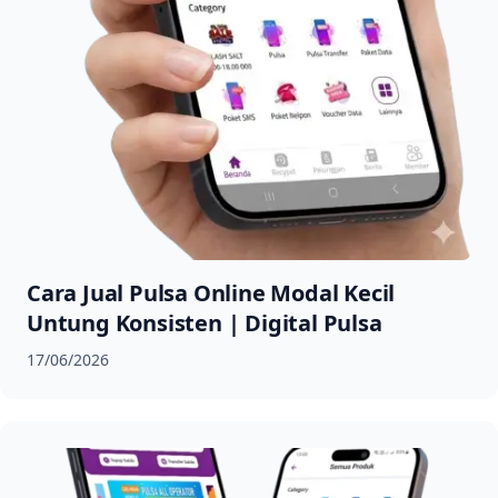
Cara Jual Pulsa Online Modal Kecil
Untung Konsisten | Digital Pulsa
17/06/2026