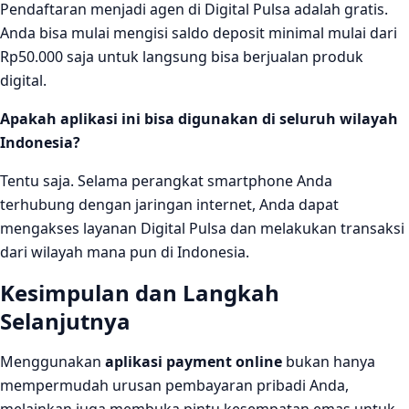
Pendaftaran menjadi agen di Digital Pulsa adalah gratis.
Anda bisa mulai mengisi saldo deposit minimal mulai dari
Rp50.000 saja untuk langsung bisa berjualan produk
digital.
Apakah aplikasi ini bisa digunakan di seluruh wilayah
Indonesia?
Tentu saja. Selama perangkat smartphone Anda
terhubung dengan jaringan internet, Anda dapat
mengakses layanan Digital Pulsa dan melakukan transaksi
dari wilayah mana pun di Indonesia.
Kesimpulan dan Langkah
Selanjutnya
Menggunakan
aplikasi payment online
bukan hanya
mempermudah urusan pembayaran pribadi Anda,