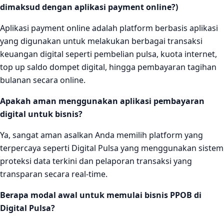
dimaksud dengan aplikasi payment online?)
Aplikasi payment online adalah platform berbasis aplikasi
yang digunakan untuk melakukan berbagai transaksi
keuangan digital seperti pembelian pulsa, kuota internet,
top up saldo dompet digital, hingga pembayaran tagihan
bulanan secara online.
Apakah aman menggunakan aplikasi pembayaran
digital untuk bisnis?
Ya, sangat aman asalkan Anda memilih platform yang
terpercaya seperti Digital Pulsa yang menggunakan sistem
proteksi data terkini dan pelaporan transaksi yang
transparan secara real-time.
Berapa modal awal untuk memulai bisnis PPOB di
Digital Pulsa?