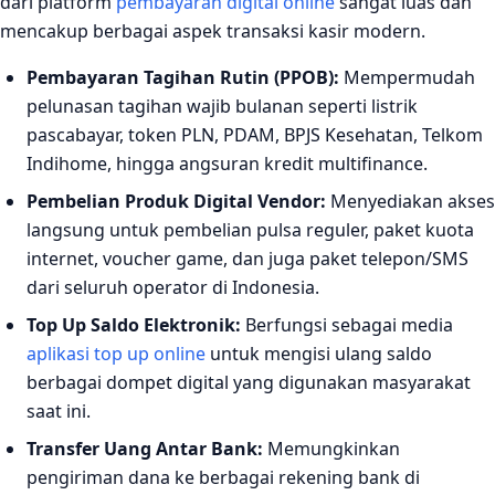
dari platform
pembayaran digital online
sangat luas dan
mencakup berbagai aspek transaksi kasir modern.
Pembayaran Tagihan Rutin (PPOB):
Mempermudah
pelunasan tagihan wajib bulanan seperti listrik
pascabayar, token PLN, PDAM, BPJS Kesehatan, Telkom
Indihome, hingga angsuran kredit multifinance.
Pembelian Produk Digital Vendor:
Menyediakan akses
langsung untuk pembelian pulsa reguler, paket kuota
internet, voucher game, dan juga paket telepon/SMS
dari seluruh operator di Indonesia.
Top Up Saldo Elektronik:
Berfungsi sebagai media
aplikasi top up online
untuk mengisi ulang saldo
berbagai dompet digital yang digunakan masyarakat
saat ini.
Transfer Uang Antar Bank:
Memungkinkan
pengiriman dana ke berbagai rekening bank di