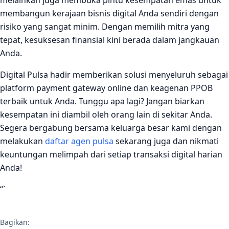
melainkan juga membuka pintu kesempatan emas untuk
membangun kerajaan bisnis digital Anda sendiri dengan
risiko yang sangat minim. Dengan memilih mitra yang
tepat, kesuksesan finansial kini berada dalam jangkauan
Anda.
Digital Pulsa hadir memberikan solusi menyeluruh sebagai
platform payment gateway online dan keagenan PPOB
terbaik untuk Anda. Tunggu apa lagi? Jangan biarkan
kesempatan ini diambil oleh orang lain di sekitar Anda.
Segera bergabung bersama keluarga besar kami dengan
melakukan
daftar agen pulsa
sekarang juga dan nikmati
keuntungan melimpah dari setiap transaksi digital harian
Anda!
“`
Bagikan: