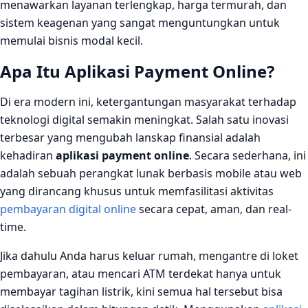
menawarkan layanan terlengkap, harga termurah, dan
sistem keagenan yang sangat menguntungkan untuk
memulai bisnis modal kecil.
Apa Itu Aplikasi Payment Online?
Di era modern ini, ketergantungan masyarakat terhadap
teknologi digital semakin meningkat. Salah satu inovasi
terbesar yang mengubah lanskap finansial adalah
kehadiran
aplikasi payment online
. Secara sederhana, ini
adalah sebuah perangkat lunak berbasis mobile atau web
yang dirancang khusus untuk memfasilitasi aktivitas
pembayaran digital online
secara cepat, aman, dan real-
time.
Jika dahulu Anda harus keluar rumah, mengantre di loket
pembayaran, atau mencari ATM terdekat hanya untuk
membayar tagihan listrik, kini semua hal tersebut bisa