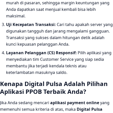
murah di pasaran, sehingga margin keuntungan yang
Anda dapatkan saat menjual kembali bisa lebih
maksimal.
Uji Kecepatan Transaksi:
Cari tahu apakah server yang
digunakan tangguh dan jarang mengalami gangguan.
Transaksi yang sukses dalam hitungan detik adalah
kunci kepuasan pelanggan Anda.
Layanan Pelanggan (CS) Responsif:
Pilih aplikasi yang
menyediakan tim Customer Service yang siap sedia
membantu jika terjadi kendala teknis atau
keterlambatan masuknya saldo.
Kenapa Digital Pulsa Adalah Pilihan
Aplikasi PPOB Terbaik Anda?
Jika Anda sedang mencari
aplikasi payment online
yang
memenuhi semua kriteria di atas, maka
Digital Pulsa