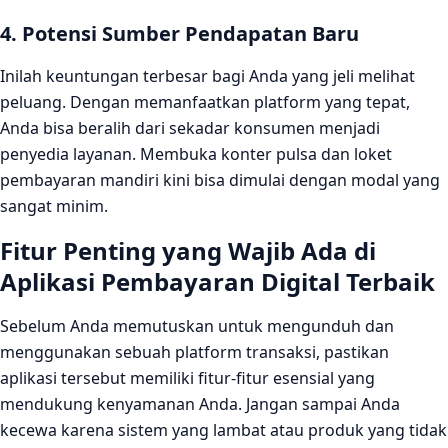
4. Potensi Sumber Pendapatan Baru
Inilah keuntungan terbesar bagi Anda yang jeli melihat
peluang. Dengan memanfaatkan platform yang tepat,
Anda bisa beralih dari sekadar konsumen menjadi
penyedia layanan. Membuka konter pulsa dan loket
pembayaran mandiri kini bisa dimulai dengan modal yang
sangat minim.
Fitur Penting yang Wajib Ada di
Aplikasi Pembayaran Digital Terbaik
Sebelum Anda memutuskan untuk mengunduh dan
menggunakan sebuah platform transaksi, pastikan
aplikasi tersebut memiliki fitur-fitur esensial yang
mendukung kenyamanan Anda. Jangan sampai Anda
kecewa karena sistem yang lambat atau produk yang tidak